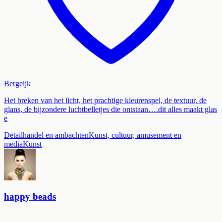
Bergeijk
Het breken van het licht, het prachtige kleurenspel, de textuur, de
glans, de bijzondere luchtbelletjes die ontstaan….dit alles maakt glas
e
Detailhandel en ambachten
Kunst, cultuur, amusement en
media
Kunst
happy beads