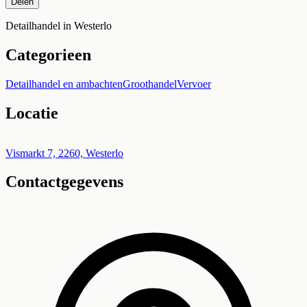
Delen
Detailhandel in Westerlo
Categorieen
Detailhandel en ambachten
Groothandel
Vervoer
Locatie
Leaflet
|
©
OpenStreetMap
+
Vismarkt 7, 2260, Westerlo
Contactgegevens
−