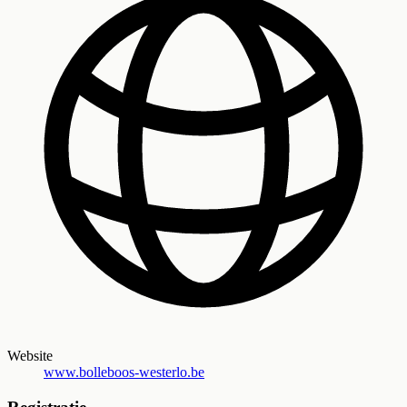
Website
www.bolleboos-westerlo.be