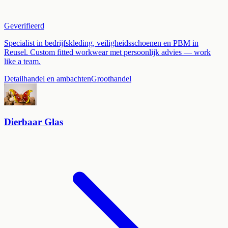
Geverifieerd
Specialist in bedrijfskleding, veiligheidsschoenen en PBM in
Reusel. Custom fitted workwear met persoonlijk advies — work
like a team.
Detailhandel en ambachten
Groothandel
Dierbaar Glas