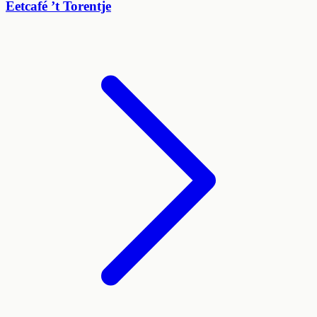
Eetcafé ’t Torentje