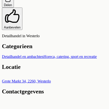
Delen
Aanbevelen
Detailhandel in Westerlo
Categorieen
Detailhandel en ambachten
Horeca, catering, sport en recreatie
Locatie
Leaflet
|
©
OpenStreetMap
+
Grote Markt 34, 2260, Westerlo
Contactgegevens
−