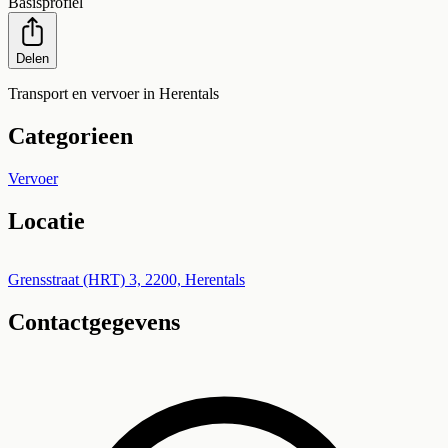
Basisprofiel
Delen
Transport en vervoer in Herentals
Categorieen
Vervoer
Locatie
Leaflet
|
©
OpenStreetMap
+
Grensstraat (HRT) 3, 2200, Herentals
Contactgegevens
−