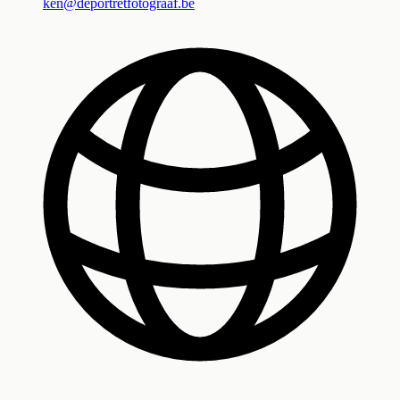
ken@deportretfotograaf.be