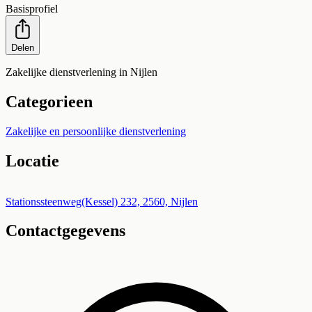
Basisprofiel
Delen
Zakelijke dienstverlening in Nijlen
Categorieen
Zakelijke en persoonlijke dienstverlening
Locatie
Leaflet
|
©
OpenStreetMap
+
Stationssteenweg(Kessel) 232, 2560, Nijlen
Contactgegevens
−