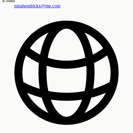
E-mail
ninahendrickx@me.com