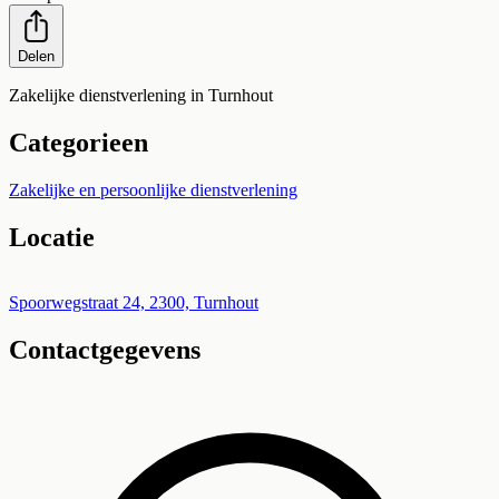
Delen
Zakelijke dienstverlening in Turnhout
Categorieen
Zakelijke en persoonlijke dienstverlening
Locatie
Leaflet
|
©
OpenStreetMap
+
Spoorwegstraat 24, 2300, Turnhout
Contactgegevens
−