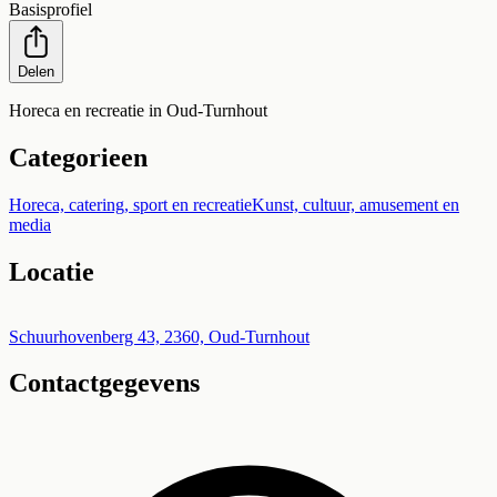
Basisprofiel
Delen
Horeca en recreatie in Oud-Turnhout
Categorieen
Horeca, catering, sport en recreatie
Kunst, cultuur, amusement en
media
Locatie
Leaflet
|
©
OpenStreetMap
+
Schuurhovenberg 43, 2360, Oud-Turnhout
Contactgegevens
−