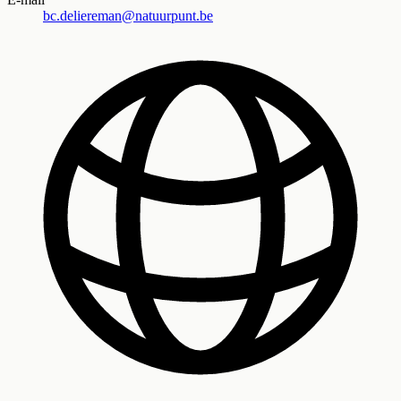
bc.deliereman@natuurpunt.be