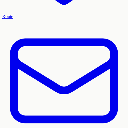
Route