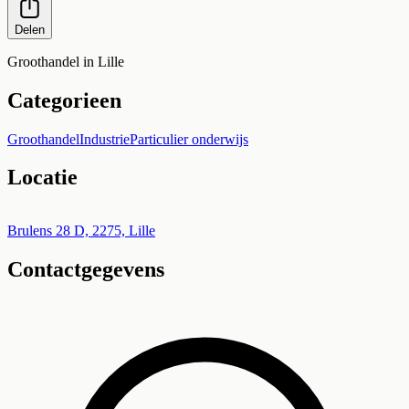
Delen
Groothandel in Lille
Categorieen
Groothandel
Industrie
Particulier onderwijs
Locatie
Leaflet
|
©
OpenStreetMap
+
Brulens 28 D, 2275, Lille
Contactgegevens
−