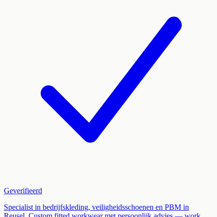
Geverifieerd
Specialist in bedrijfskleding, veiligheidsschoenen en PBM in
Reusel. Custom fitted workwear met persoonlijk advies — work