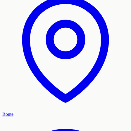
Route