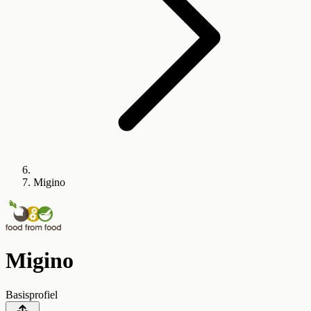
Migino
Migino
Basisprofiel