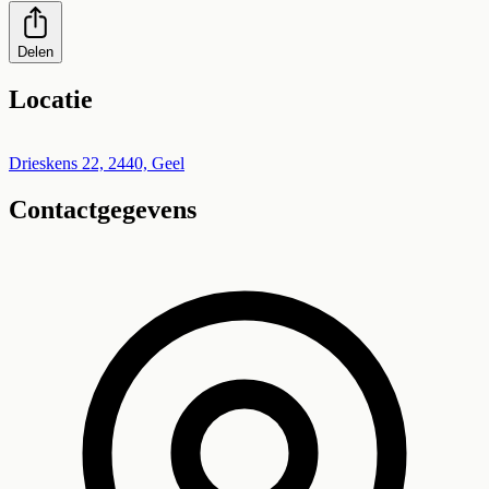
Delen
Locatie
Leaflet
|
©
OpenStreetMap
+
Drieskens 22, 2440, Geel
Contactgegevens
−