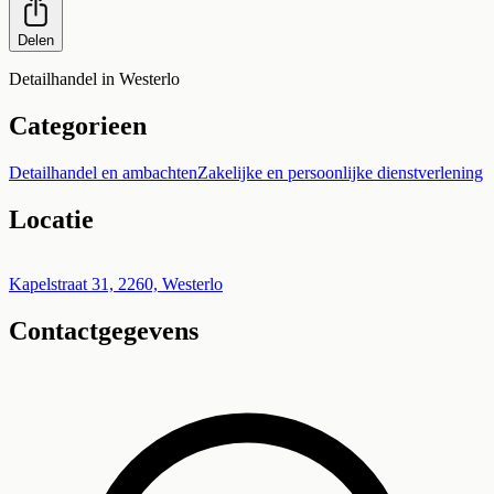
Delen
Detailhandel in Westerlo
Categorieen
Detailhandel en ambachten
Zakelijke en persoonlijke dienstverlening
Locatie
Leaflet
|
©
OpenStreetMap
+
Kapelstraat 31, 2260, Westerlo
Contactgegevens
−