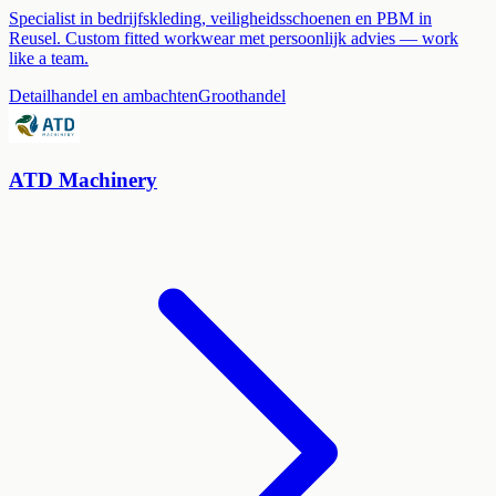
Specialist in bedrijfskleding, veiligheidsschoenen en PBM in
Reusel. Custom fitted workwear met persoonlijk advies — work
like a team.
Detailhandel en ambachten
Groothandel
ATD Machinery