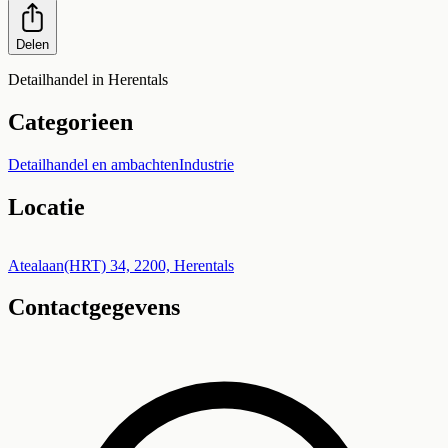
Delen
Detailhandel in Herentals
Categorieen
Detailhandel en ambachten
Industrie
Locatie
Leaflet
|
©
OpenStreetMap
+
Atealaan(HRT) 34, 2200, Herentals
Contactgegevens
−