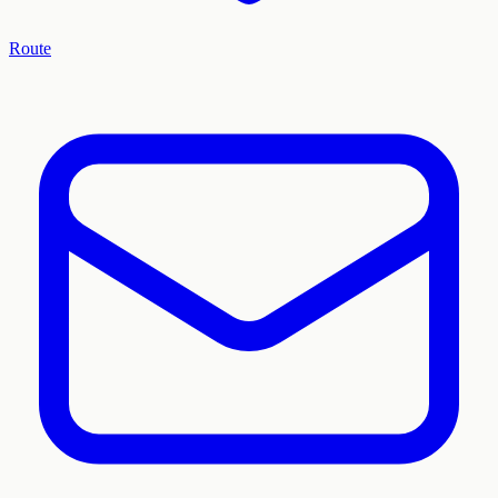
Route