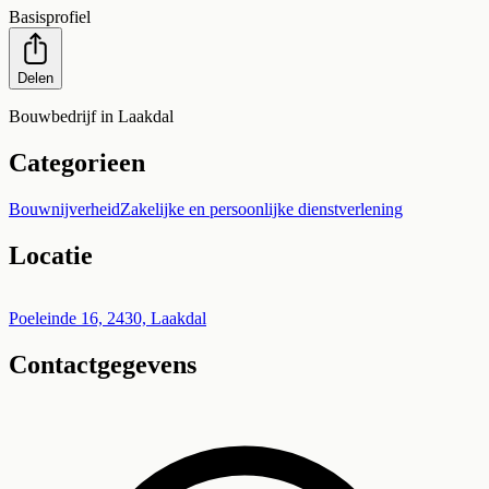
Basisprofiel
Delen
Bouwbedrijf in Laakdal
Categorieen
Bouwnijverheid
Zakelijke en persoonlijke dienstverlening
Locatie
Leaflet
|
©
OpenStreetMap
+
Poeleinde 16, 2430, Laakdal
Contactgegevens
−