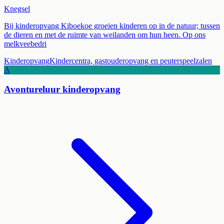
Knegsel
Bij kinderopvang Kiboekoe groeien kinderen op in de natuur; tussen
de dieren en met de ruimte van weilanden om hun heen. Op ons
melkveebedri
Kinderopvang
Kindercentra, gastouderopvang en peuterspeelzalen
A
Avontureluur kinderopvang