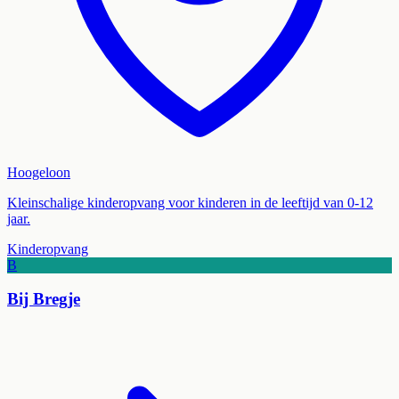
Hoogeloon
Kleinschalige kinderopvang voor kinderen in de leeftijd van 0-12
jaar.
Kinderopvang
B
Bij Bregje