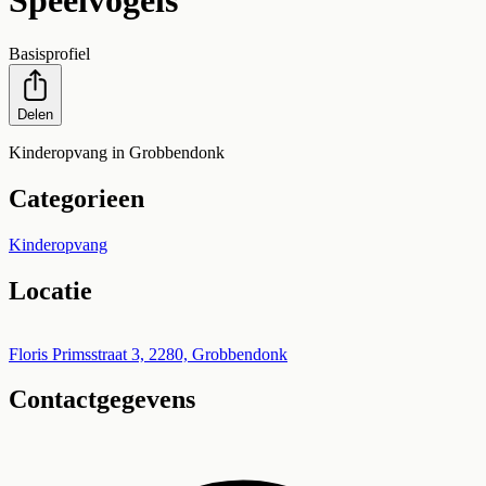
Speelvogels
Basisprofiel
Delen
Kinderopvang in Grobbendonk
Categorieen
Kinderopvang
Locatie
Leaflet
|
©
OpenStreetMap
+
Floris Primsstraat 3, 2280, Grobbendonk
Contactgegevens
−