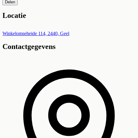
Delen
Locatie
Leaflet
|
©
OpenStreetMap
+
Winkelomseheide 114, 2440, Geel
Contactgegevens
−