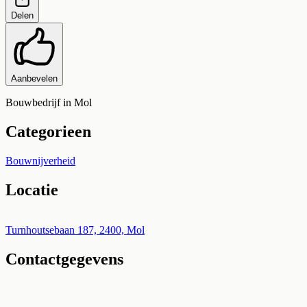
Delen
Aanbevelen
Bouwbedrijf in Mol
Categorieen
Bouwnijverheid
Locatie
Leaflet
|
©
OpenStreetMap
+
Turnhoutsebaan 187, 2400, Mol
Contactgegevens
−