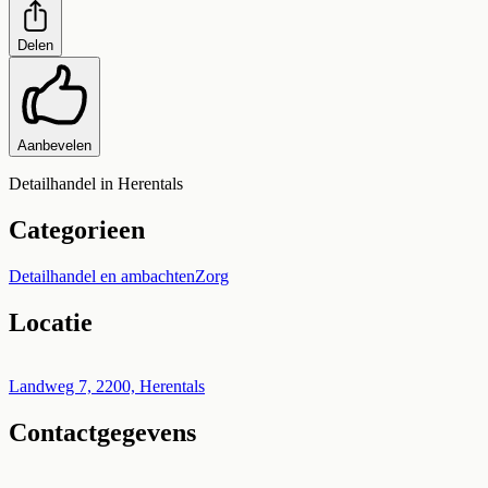
Delen
Aanbevelen
Detailhandel in Herentals
Categorieen
Detailhandel en ambachten
Zorg
Locatie
Leaflet
|
©
OpenStreetMap
+
Landweg 7, 2200, Herentals
Contactgegevens
−