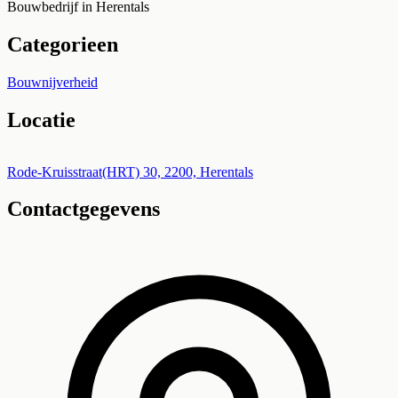
Bouwbedrijf in Herentals
Categorieen
Bouwnijverheid
Locatie
Leaflet
|
©
OpenStreetMap
+
Rode-Kruisstraat(HRT) 30, 2200, Herentals
Contactgegevens
−