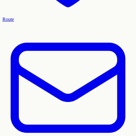
Route