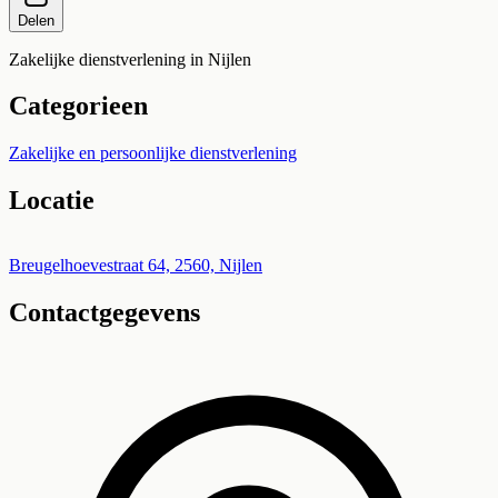
Delen
Zakelijke dienstverlening in Nijlen
Categorieen
Zakelijke en persoonlijke dienstverlening
Locatie
Leaflet
|
©
OpenStreetMap
+
Breugelhoevestraat 64, 2560, Nijlen
Contactgegevens
−