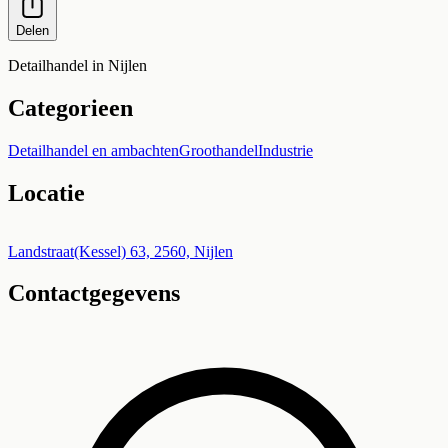
Delen
Detailhandel in Nijlen
Categorieen
Detailhandel en ambachten
Groothandel
Industrie
Locatie
Leaflet
|
©
OpenStreetMap
+
Landstraat(Kessel) 63, 2560, Nijlen
Contactgegevens
−