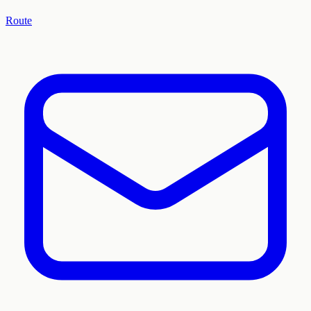
Route