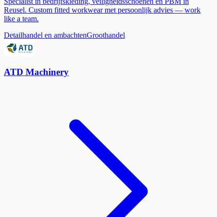
Specialist in bedrijfskleding, veiligheidsschoenen en PBM in
Reusel. Custom fitted workwear met persoonlijk advies — work
like a team.
Detailhandel en ambachten
Groothandel
ATD Machinery