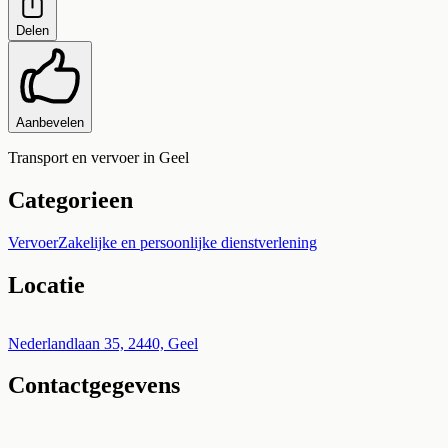
Delen
Aanbevelen
Transport en vervoer in Geel
Categorieen
Vervoer
Zakelijke en persoonlijke dienstverlening
Locatie
Leaflet
|
©
OpenStreetMap
+
Nederlandlaan 35, 2440, Geel
Contactgegevens
−