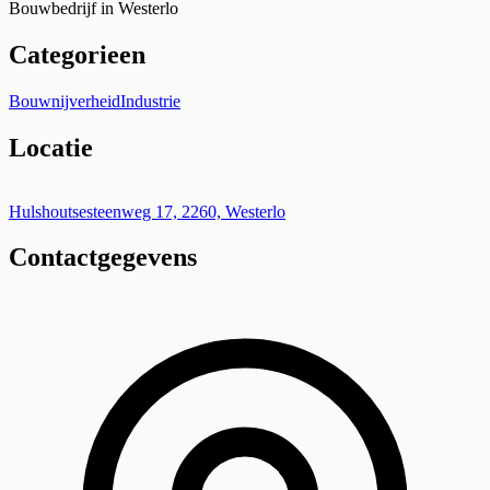
Bouwbedrijf in Westerlo
Categorieen
Bouwnijverheid
Industrie
Locatie
Leaflet
|
©
OpenStreetMap
+
Hulshoutsesteenweg 17, 2260, Westerlo
Contactgegevens
−