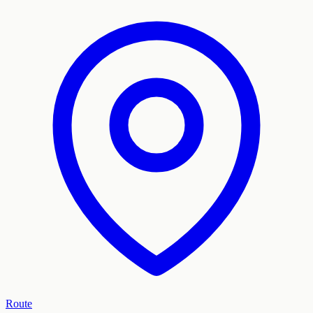
Route