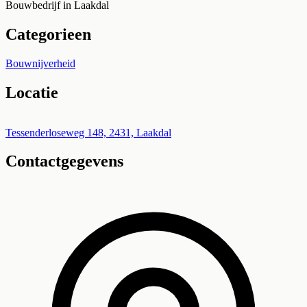
Bouwbedrijf in Laakdal
Categorieen
Bouwnijverheid
Locatie
Leaflet
|
©
OpenStreetMap
+
Tessenderloseweg 148, 2431, Laakdal
Contactgegevens
−