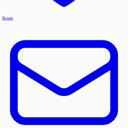
Route