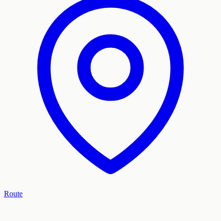
Route