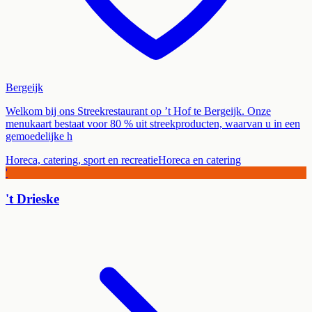
Bergeijk
Welkom bij ons Streekrestaurant op ’t Hof te Bergeijk. Onze
menukaart bestaat voor 80 % uit streekproducten, waarvan u in een
gemoedelijke h
Horeca, catering, sport en recreatie
Horeca en catering
'
't Drieske