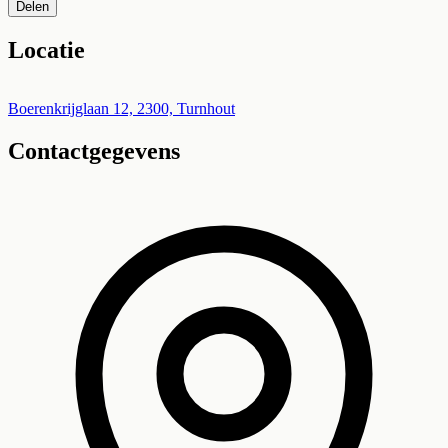
Delen
Locatie
Leaflet
|
©
OpenStreetMap
+
Boerenkrijglaan 12, 2300, Turnhout
Contactgegevens
−