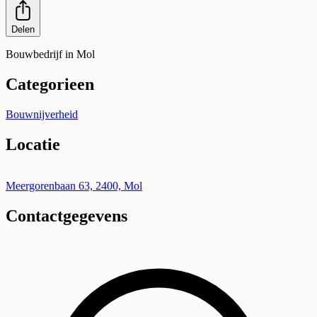
Delen
Bouwbedrijf in Mol
Categorieen
Bouwnijverheid
Locatie
Leaflet
|
©
OpenStreetMap
+
Meergorenbaan 63, 2400, Mol
Contactgegevens
−