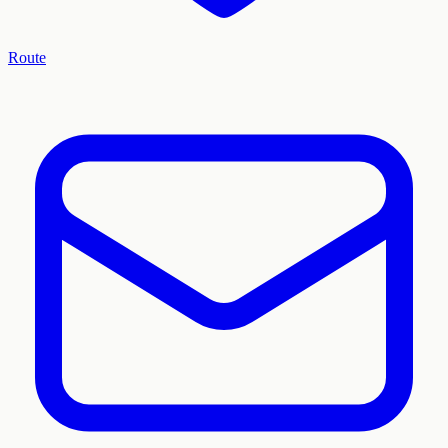
Route