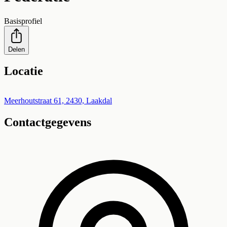
Basisprofiel
Delen
Locatie
Leaflet
|
©
OpenStreetMap
+
Meerhoutstraat 61, 2430, Laakdal
Contactgegevens
−