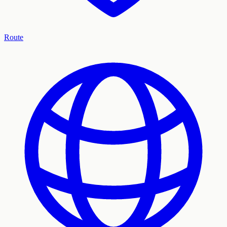
Route