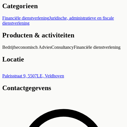
Categorieen
Financiële dienstverlening
Juridische, administratieve en fiscale
dienstverlening
Producten & activiteiten
Bedrijfseconomisch Advies
Consultancy
Financiële dienstverlening
Locatie
Leaflet
|
©
OpenStreetMap
+
Paleisstraat 9, 5507LE, Veldhoven
Contactgegevens
−