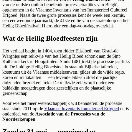
van de oudste continu beoefende processietradities van België,
opgenomen in de Vlaamse Inventaris van het Immaterieel Cultureel
Erfgoed. Naast de twee grote processies kent de week een kermis,
een eeuwenoude jaarmarkt, de 41ste editie van de stratenloop en het
Heilig Bloedfestival. Hieronder een dag-voor-dag overzicht.
Wat de Heilig Bloedfeesten zijn
Het verhaal begint in 1404, toen ridder Elisabeth van Gistel-de
Wargnies een relikwie van het Heilig Bloed schonk aan de Sint-
Katharinakerk in Hoogstraten. Sinds 1481 trekt de processie jaarlijks
uit. De huidige Heilig Bloedstoet bestaat uit Bijbelse taferelen,
kostuums uit de Vlaamse middeleeuwen, gildes uit de wijde regio,
koren en muzikanten — een levende tableau-stoet die jaarlijks
duizenden bezoekers trekt. De relikwie zelf wordt onder een
baldakijn meegedragen door geestelijken en de plaatselijke
gemeenschap.
Voor wie het meer wetenschappelijk wil benaderen: de processie
staat sinds 2011 op de
Vlaamse Inventaris Immaterieel Erfgoed
en is
onderdeel van de
Associatie van de Processies van de
Noorderkempen
.
Zondag 31 mei — openingsdag