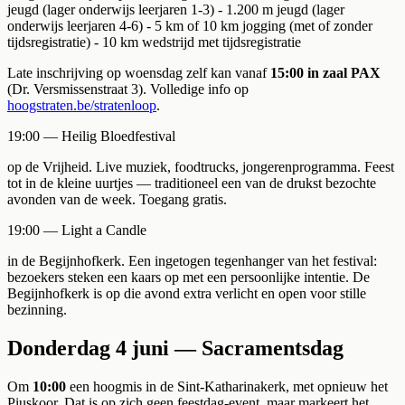
jeugd (lager onderwijs leerjaren 1-3) - 1.200 m jeugd (lager
onderwijs leerjaren 4-6) - 5 km of 10 km jogging (met of zonder
tijdsregistratie) - 10 km wedstrijd met tijdsregistratie
Late inschrijving op woensdag zelf kan vanaf
15:00 in zaal PAX
(Dr. Versmissenstraat 3). Volledige info op
hoogstraten.be/stratenloop
.
19:00 — Heilig Bloedfestival
op de Vrijheid. Live muziek, foodtrucks, jongerenprogramma. Feest
tot in de kleine uurtjes — traditioneel een van de drukst bezochte
avonden van de week. Toegang gratis.
19:00 — Light a Candle
in de Begijnhofkerk. Een ingetogen tegenhanger van het festival:
bezoekers steken een kaars op met een persoonlijke intentie. De
Begijnhofkerk is op die avond extra verlicht en open voor stille
bezinning.
Donderdag 4 juni — Sacramentsdag
Om
10:00
een hoogmis in de Sint-Katharinakerk, met opnieuw het
Piuskoor. Dat is op zich geen feestdag-event, maar markeert het