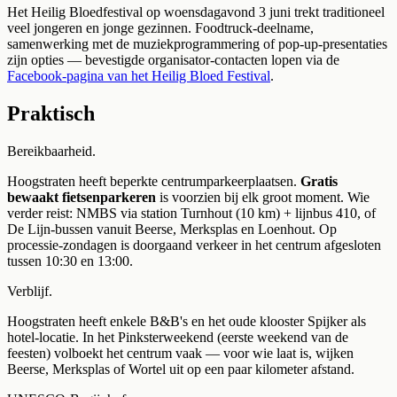
Het Heilig Bloedfestival op woensdagavond 3 juni trekt traditioneel
veel jongeren en jonge gezinnen. Foodtruck-deelname,
samenwerking met de muziekprogrammering of pop-up-presentaties
zijn opties — bevestigde organisator-contacten lopen via de
Facebook-pagina van het Heilig Bloed Festival
.
Praktisch
Bereikbaarheid.
Hoogstraten heeft beperkte centrumparkeerplaatsen.
Gratis
bewaakt fietsenparkeren
is voorzien bij elk groot moment. Wie
verder reist: NMBS via station Turnhout (10 km) + lijnbus 410, of
De Lijn-bussen vanuit Beerse, Merksplas en Loenhout. Op
processie-zondagen is doorgaand verkeer in het centrum afgesloten
tussen 10:30 en 13:00.
Verblijf.
Hoogstraten heeft enkele B&B's en het oude klooster Spijker als
hotel-locatie. In het Pinksterweekend (eerste weekend van de
feesten) volboekt het centrum vaak — voor wie laat is, wijken
Beerse, Merksplas of Wortel uit op een paar kilometer afstand.