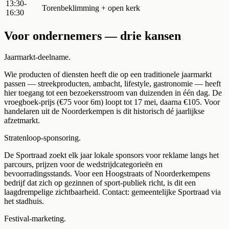
13:30-
Torenbeklimming + open kerk
16:30
Voor ondernemers — drie kansen
Jaarmarkt-deelname.
Wie producten of diensten heeft die op een traditionele jaarmarkt
passen — streekproducten, ambacht, lifestyle, gastronomie — heeft
hier toegang tot een bezoekersstroom van duizenden in één dag. De
vroegboek-prijs (€75 voor 6m) loopt tot 17 mei, daarna €105. Voor
handelaren uit de Noorderkempen is dit historisch dé jaarlijkse
afzetmarkt.
Stratenloop-sponsoring.
De Sportraad zoekt elk jaar lokale sponsors voor reklame langs het
parcours, prijzen voor de wedstrijdcategorieën en
bevoorradingsstands. Voor een Hoogstraats of Noorderkempens
bedrijf dat zich op gezinnen of sport-publiek richt, is dit een
laagdrempelige zichtbaarheid. Contact: gemeentelijke Sportraad via
het stadhuis.
Festival-marketing.