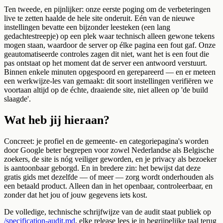
Ten tweede, en pijnlijker: onze eerste poging om de verbeteringen
live te zetten haalde de hele site onderuit. Eén van de nieuwe
instellingen bevatte een bijzonder leesteken (een lang
gedachtestreepje) op een plek waar technisch alleen gewone tekens
mogen staan, waardoor de server op élke pagina een fout gaf. Onze
geautomatiseerde controles zagen dit niet, want het is een fout die
pas ontstaat op het moment dat de server een antwoord verstuurt.
Binnen enkele minuten opgespoord en gerepareerd — en er meteen
een werkwijze-les van gemaakt: dit soort instellingen verifiëren we
voortaan altijd op de échte, draaiende site, niet alleen op 'de build
slaagde'.
Wat heb jij hieraan?
Concreet: je profiel en de gemeente- en categoriepagina's worden
door Google beter begrepen voor zowel Nederlandse als Belgische
zoekers, de site is nóg veiliger geworden, en je privacy als bezoeker
is aantoonbaar geborgd. En in bredere zin: het bewijst dat deze
gratis gids met dezelfde — of meer — zorg wordt onderhouden als
een betaald product. Alleen dan in het openbaar, controleerbaar, en
zonder dat het jou of jouw gegevens iets kost.
De volledige, technische schrijfwijze van de audit staat publiek op
/specification-audit.md
, elke release lees je in begrijpelijke taal terug