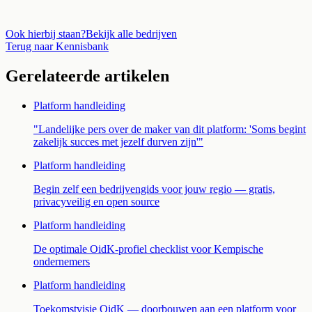
Ook hierbij staan?
Bekijk alle bedrijven
Terug naar Kennisbank
Gerelateerde artikelen
Platform handleiding
"Landelijke pers over de maker van dit platform: 'Soms begint
zakelijk succes met jezelf durven zijn'"
Platform handleiding
Begin zelf een bedrijvengids voor jouw regio — gratis,
privacyveilig en open source
Platform handleiding
De optimale OidK-profiel checklist voor Kempische
ondernemers
Platform handleiding
Toekomstvisie OidK — doorbouwen aan een platform voor