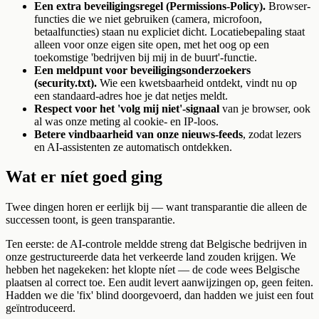
Een extra beveiligingsregel (Permissions-Policy).
Browser-
functies die we niet gebruiken (camera, microfoon,
betaalfuncties) staan nu expliciet dicht. Locatiebepaling staat
alleen voor onze eigen site open, met het oog op een
toekomstige 'bedrijven bij mij in de buurt'-functie.
Een meldpunt voor beveiligingsonderzoekers
(security.txt).
Wie een kwetsbaarheid ontdekt, vindt nu op
een standaard-adres hoe je dat netjes meldt.
Respect voor het 'volg mij niet'-signaal
van je browser, ook
al was onze meting al cookie- en IP-loos.
Betere vindbaarheid van onze nieuws-feeds
, zodat lezers
en AI-assistenten ze automatisch ontdekken.
Wat er níet goed ging
Twee dingen horen er eerlijk bij — want transparantie die alleen de
successen toont, is geen transparantie.
Ten eerste: de AI-controle meldde streng dat Belgische bedrijven in
onze gestructureerde data het verkeerde land zouden krijgen. We
hebben het nagekeken: het klopte níet — de code wees Belgische
plaatsen al correct toe. Een audit levert aanwijzingen op, geen feiten.
Hadden we die 'fix' blind doorgevoerd, dan hadden we juist een fout
geïntroduceerd.