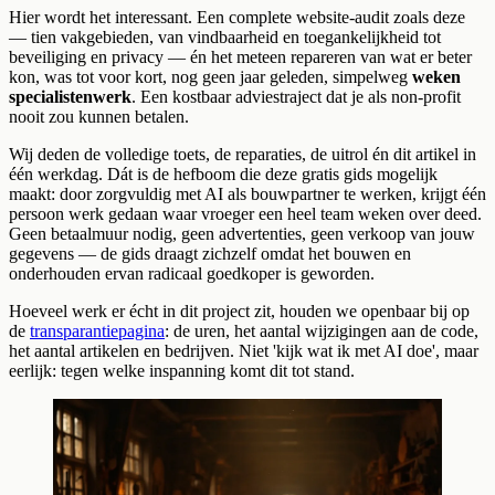
Hier wordt het interessant. Een complete website-audit zoals deze
— tien vakgebieden, van vindbaarheid en toegankelijkheid tot
beveiliging en privacy — én het meteen repareren van wat er beter
kon, was tot voor kort, nog geen jaar geleden, simpelweg
weken
specialistenwerk
. Een kostbaar adviestraject dat je als non-profit
nooit zou kunnen betalen.
Wij deden de volledige toets, de reparaties, de uitrol én dit artikel in
één werkdag. Dát is de hefboom die deze gratis gids mogelijk
maakt: door zorgvuldig met AI als bouwpartner te werken, krijgt één
persoon werk gedaan waar vroeger een heel team weken over deed.
Geen betaalmuur nodig, geen advertenties, geen verkoop van jouw
gegevens — de gids draagt zichzelf omdat het bouwen en
onderhouden ervan radicaal goedkoper is geworden.
Hoeveel werk er écht in dit project zit, houden we openbaar bij op
de
transparantiepagina
: de uren, het aantal wijzigingen aan de code,
het aantal artikelen en bedrijven. Niet 'kijk wat ik met AI doe', maar
eerlijk: tegen welke inspanning komt dit tot stand.