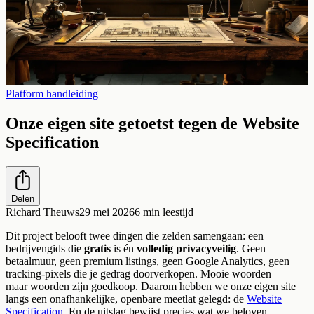
Platform handleiding
Onze eigen site getoetst tegen de Website
Specification
Delen
Richard Theuws
29 mei 2026
6
min leestijd
Dit project belooft twee dingen die zelden samengaan: een
bedrijvengids die
gratis
is én
volledig privacyveilig
. Geen
betaalmuur, geen premium listings, geen Google Analytics, geen
tracking-pixels die je gedrag doorverkopen. Mooie woorden —
maar woorden zijn goedkoop. Daarom hebben we onze eigen site
langs een onafhankelijke, openbare meetlat gelegd: de
Website
Specification
. En de uitslag bewijst precies wat we beloven.