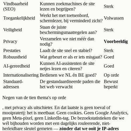
Vindbaarheid
Kunnen zoekmachines de site
Sterk
(SEO)
lezen en begrijpen?
Werkt het met toetsenbord,
Toegankelijkheid
Volwassen
schermlezer, bij verminderd zicht?
Staan de juiste
Veiligheid
Sterk
beschermingsmaatregelen aan?
Verzamelen we niet méér dan
Privacy
Voorbeeldig
nodig?
Prestaties
Laadt de site snel en stabiel?
Sterk
Robuustheid
Wat gebeurt er als er iets misgaat?
Goed
Kunnen AI-assistenten de site
AI-gereedheid
Goed
netjes lezen en citeren?
Internationalisering
Bedienen we NL én BE goed?
Op orde
Standaard-
De gestandaardiseerde paden die
Bewust
adressen
het web verwacht
beperkt
Negen van de tien thema's op orde
, met privacy als uitschieter. En dat laatste is geen toeval of
mooipraterij: het is meetbaar. Geen cookies. Geen Google Analytics,
geen Meta-pixel, geen LinkedIn-tag. De bezoekstatistieken die we
wél bijhouden worden met een dagelijks rouleerende, niet-
herleidbare sleutel gemeten —
zónder dat we ooit je IP-adres