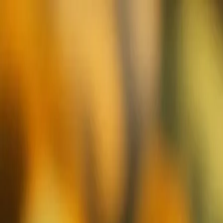
Ga naar hoofdinhoud
Ondernemen in de Kempen
Ontdekken
Community
Meedoen
Inloggen
Inloggen
Home