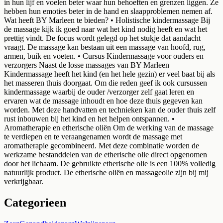
in hun lijf en voelen beter waar hun behoeften en grenzen liggen. Ze
hebben hun emoties beter in de hand en slaapproblemen nemen af.
Wat heeft BY Marleen te bieden? • Holistische kindermassage Bij
de massage kijk ik goed naar wat het kind nodig heeft en wat het
prettig vindt. De focus wordt gelegd op het stukje dat aandacht
vraagt. De massage kan bestaan uit een massage van hoofd, rug,
armen, buik en voeten. • Cursus Kindermassage voor ouders en
verzorgers Naast de losse massages van BY Marleen
Kindermassage heeft het kind (en het hele gezin) er veel baat bij als
het masseren thuis doorgaat. Om die reden geef ik ook cursussen
kindermassage waarbij de ouder /verzorger zelf gaat leren en
ervaren wat de massage inhoudt en hoe deze thuis gegeven kan
worden. Met deze handvatten en technieken kan de ouder thuis zelf
rust inbouwen bij het kind en het helpen ontspannen. •
Aromatherapie en etherische oliën Om de werking van de massage
te verdiepen en te veraangenamen wordt de massage met
aromatherapie gecombineerd. Met deze combinatie worden de
werkzame bestanddelen van de etherische olie direct opgenomen
door het lichaam. De gebruikte etherische olie is een 100% volledig
natuurlijk product. De etherische oliën en massageolie zijn bij mij
verkrijgbaar.
Categorieen