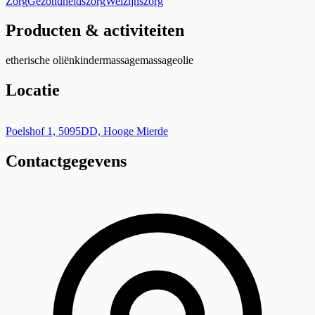
Zorg
Gezondheidszorg
Welzijnszorg
Producten & activiteiten
etherische oliën
kindermassage
massageolie
Locatie
Leaflet
|
©
OpenStreetMap
+
Poelshof 1, 5095DD, Hooge Mierde
Contactgegevens
−