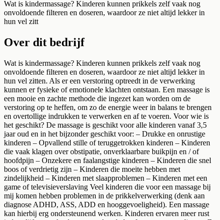
Wat is kindermassage? Kinderen kunnen prikkels zelf vaak nog
onvoldoende filteren en doseren, waardoor ze niet altijd lekker in
hun vel zitt
Over dit bedrijf
Wat is kindermassage? Kinderen kunnen prikkels zelf vaak nog
onvoldoende filteren en doseren, waardoor ze niet altijd lekker in
hun vel zitten. Als er een verstoring optreedt in de verwerking
kunnen er fysieke of emotionele klachten ontstaan. Een massage is
een mooie en zachte methode die ingezet kan worden om de
verstoring op te heffen, om zo de energie weer in balans te brengen
en overtollige indrukken te verwerken en af te voeren. Voor wie is
het geschikt? De massage is geschikt voor alle kinderen vanaf 3,5
jaar oud en in het bijzonder geschikt voor: – Drukke en onrustige
kinderen – Opvallend stille of teruggetrokken kinderen – Kinderen
die vaak klagen over obstipatie, onverklaarbare buikpijn en / of
hoofdpijn – Onzekere en faalangstige kinderen – Kinderen die snel
boos of verdrietig zijn – Kinderen die moeite hebben met
zindelijkheid – Kinderen met slaapproblemen – Kinderen met een
game of televisieverslaving Veel kinderen die voor een massage bij
mij komen hebben problemen in de prikkelverwerking (denk aan
diagnose ADHD, ASS, ADD en hooggevoeligheid). Een massage
kan hierbij erg ondersteunend werken. Kinderen ervaren meer rust