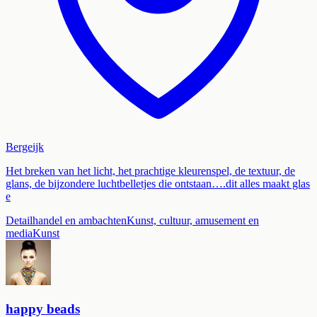
Bergeijk
Het breken van het licht, het prachtige kleurenspel, de textuur, de
glans, de bijzondere luchtbelletjes die ontstaan….dit alles maakt glas
e
Detailhandel en ambachten
Kunst, cultuur, amusement en
media
Kunst
happy beads