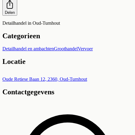
Delen
Detailhandel in Oud-Turnhout
Categorieen
Detailhandel en ambachten
Groothandel
Vervoer
Locatie
Leaflet
|
©
OpenStreetMap
+
Oude Retiese Baan 12, 2360, Oud-Turnhout
Contactgegevens
−