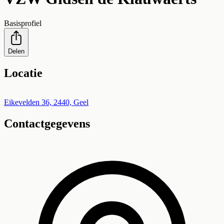
Basisprofiel
Delen
Locatie
Leaflet
|
©
OpenStreetMap
+
Eikevelden 36, 2440, Geel
Contactgegevens
−