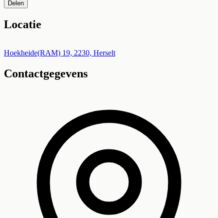
Delen
Locatie
Leaflet
|
©
OpenStreetMap
+
Hoekheide(RAM) 19, 2230, Herselt
Contactgegevens
−