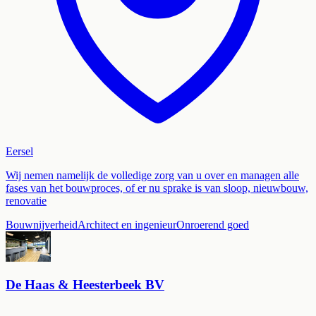
Eersel
Wij nemen namelijk de volledige zorg van u over en managen alle
fases van het bouwproces, of er nu sprake is van sloop, nieuwbouw,
renovatie
Bouwnijverheid
Architect en ingenieur
Onroerend goed
De Haas & Heesterbeek BV