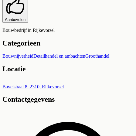
Aanbevelen
Bouwbedrijf in Rijkevorsel
Categorieen
Bouwnijverheid
Detailhandel en ambachten
Groothandel
Locatie
Leaflet
|
©
OpenStreetMap
+
Bavelstraat 8, 2310, Rijkevorsel
Contactgegevens
−