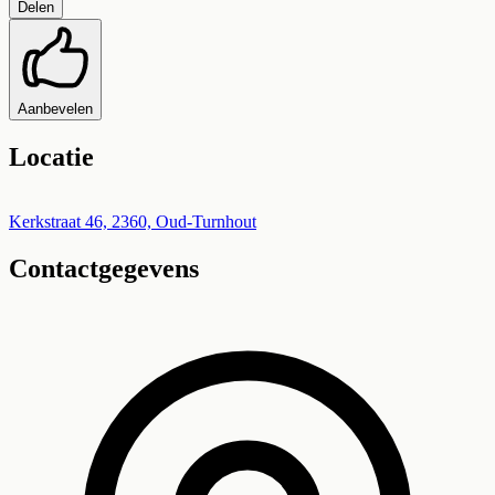
Delen
Aanbevelen
Locatie
Leaflet
|
©
OpenStreetMap
+
Kerkstraat 46, 2360, Oud-Turnhout
Contactgegevens
−