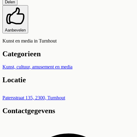
Delen
Aanbevelen
Kunst en media in Turnhout
Categorieen
Kunst, cultuur, amusement en media
Locatie
Leaflet
|
©
OpenStreetMap
+
Patersstraat 135, 2300, Turnhout
Contactgegevens
−