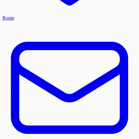
Route