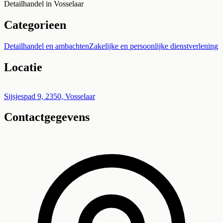
Detailhandel in Vosselaar
Categorieen
Detailhandel en ambachten
Zakelijke en persoonlijke dienstverlening
Locatie
Leaflet
|
©
OpenStreetMap
+
Sijsjespad 9, 2350, Vosselaar
Contactgegevens
−