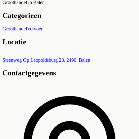
Groothandel in Balen
Categorieen
Groothandel
Vervoer
Locatie
Leaflet
|
©
OpenStreetMap
+
Steenweg Op Leopoldsburg 28, 2490, Balen
Contactgegevens
−