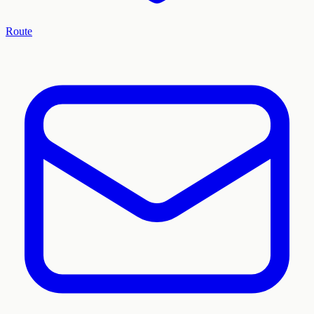
Route