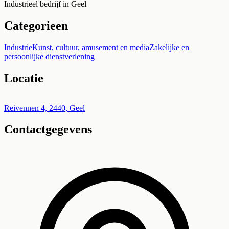
Industrieel bedrijf in Geel
Categorieen
Industrie
Kunst, cultuur, amusement en media
Zakelijke en
persoonlijke dienstverlening
Locatie
Leaflet
|
©
OpenStreetMap
+
Reivennen 4, 2440, Geel
Contactgegevens
−