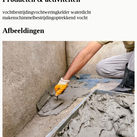
vochtbestrijding
vochtwering
kelder waterdicht
maken
schimmelbestrijding
optrekkend vocht
Afbeeldingen