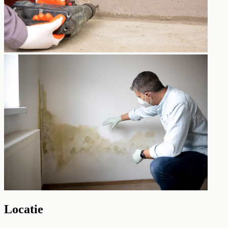
Locatie
Leaflet
|
©
OpenStreetMap