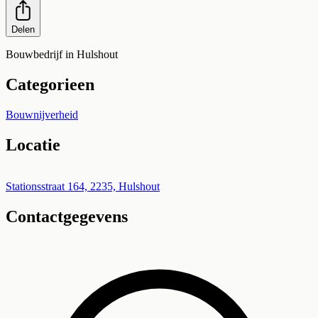
Delen
Bouwbedrijf in Hulshout
Categorieen
Bouwnijverheid
Locatie
Leaflet
|
©
OpenStreetMap
+
Stationsstraat 164, 2235, Hulshout
Contactgegevens
−