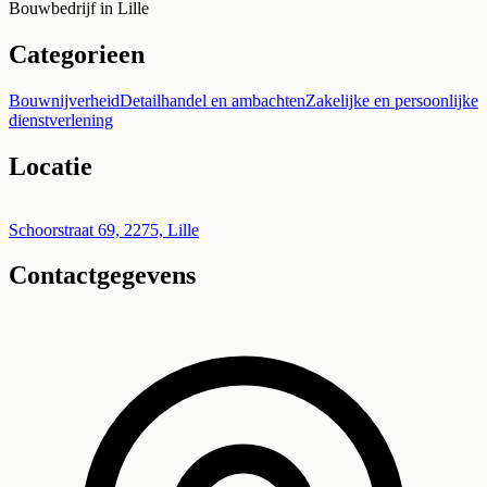
Bouwbedrijf in Lille
Categorieen
Bouwnijverheid
Detailhandel en ambachten
Zakelijke en persoonlijke
dienstverlening
Locatie
Leaflet
|
©
OpenStreetMap
+
Schoorstraat 69, 2275, Lille
Contactgegevens
−