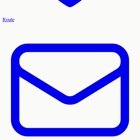
Route