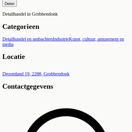
Delen
Detailhandel in Grobbendonk
Categorieen
Detailhandel en ambachten
Industrie
Kunst, cultuur, amusement en
media
Locatie
Leaflet
|
©
OpenStreetMap
+
Droomland 19, 2288, Grobbendonk
Contactgegevens
−