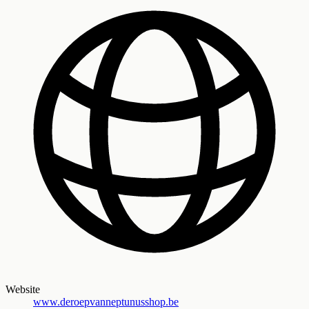
Website
www.deroepvanneptunusshop.be