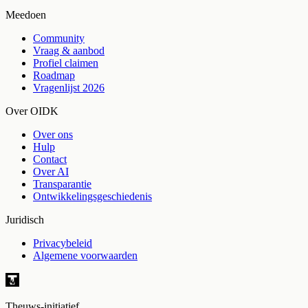
Meedoen
Community
Vraag & aanbod
Profiel claimen
Roadmap
Vragenlijst 2026
Over OIDK
Over ons
Hulp
Contact
Over AI
Transparantie
Ontwikkelingsgeschiedenis
Juridisch
Privacybeleid
Algemene voorwaarden
Theuws-initiatief