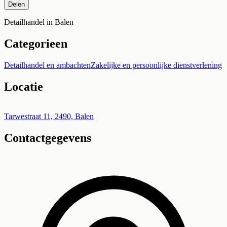
Delen
Detailhandel in Balen
Categorieen
Detailhandel en ambachten
Zakelijke en persoonlijke dienstverlening
Locatie
Leaflet
|
©
OpenStreetMap
+
Tarwestraat 11, 2490, Balen
Contactgegevens
−