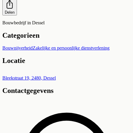
Delen
Bouwbedrijf in Dessel
Categorieen
Bouwnijverheid
Zakelijke en persoonlijke dienstverlening
Locatie
Leaflet
|
©
OpenStreetMap
+
Bleekstraat 19, 2480, Dessel
Contactgegevens
−