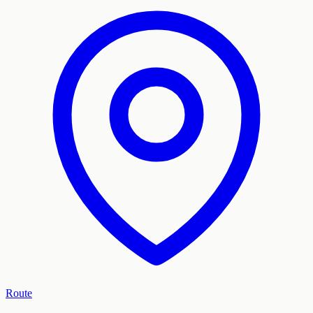
Route