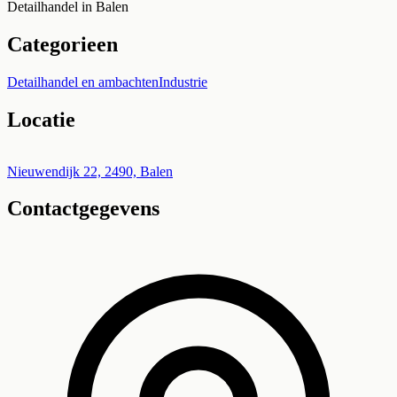
Detailhandel in Balen
Categorieen
Detailhandel en ambachten
Industrie
Locatie
Leaflet
|
©
OpenStreetMap
+
Nieuwendijk 22, 2490, Balen
Contactgegevens
−