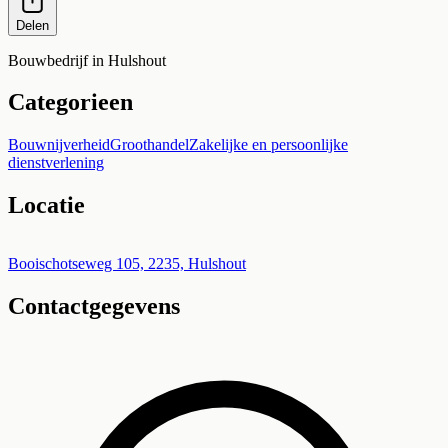
Delen
Bouwbedrijf in Hulshout
Categorieen
Bouwnijverheid
Groothandel
Zakelijke en persoonlijke
dienstverlening
Locatie
Leaflet
|
©
OpenStreetMap
+
Booischotseweg 105, 2235, Hulshout
Contactgegevens
−