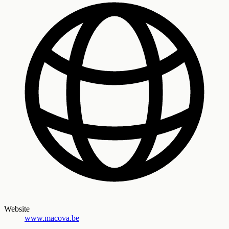
Website
www.macova.be